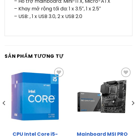
– Hỗ trợ mainboard: Mini-ITX, Micro-ATX
– Khay mở rộng tối đa: 1 x 3.5″, 1 x 2.5″
– USB: , 1 x USB 3.0, 2 x USB 2.0
SẢN PHẨM TƯƠNG TỰ
Thêm
Thêm
vào
vào
yêu
yêu
thích
thích
CPU Intel Core i5-
Mainboard MSI PRO