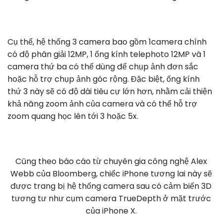
Cụ thể, hệ thống 3 camera bao gồm 1camera chính
có độ phân giải 12MP, 1 ống kính telephoto 12MP và 1
camera thứ ba có thể dùng để chụp ảnh đơn sắc
hoặc hỗ trợ chụp ảnh góc rộng. Đặc biệt, ống kính
thứ 3 này sẽ có độ dài tiêu cự lớn hơn, nhằm cải thiện
khả năng zoom ảnh của camera và có thể hỗ trợ
zoom quang học lên tới 3 hoặc 5x.
Cũng theo báo cáo từ chuyên gia công nghệ Alex
Webb của Bloomberg, chiếc iPhone tương lai này sẽ
được trang bị hệ thống camera sau có cảm biến 3D
tương tư như cụm camera TrueDepth ở mặt trước
của iPhone X.