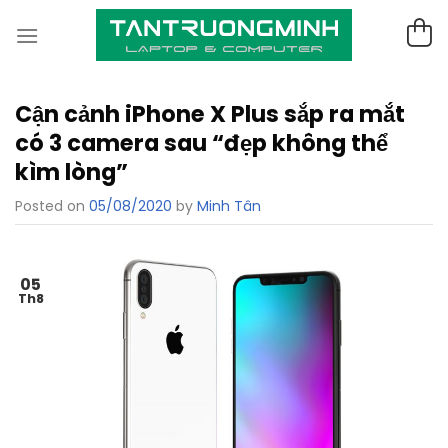
Skip
to
content
Cận cảnh iPhone X Plus sắp ra mắt
có 3 camera sau “đẹp không thể
kìm lòng”
Posted on
05/08/2020
by
Minh Tân
05
Th8