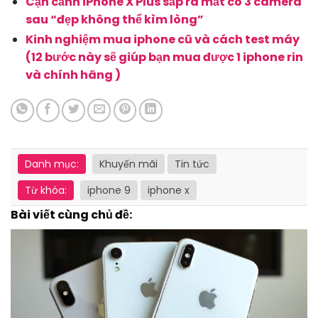
Cận cảnh iPhone X Plus sắp ra mắt có 3 camera
sau “đẹp không thể kìm lòng”
Kinh nghiệm mua iphone cũ và cách test máy
(12 bước này sẽ giúp bạn mua được 1 iphone rin
và chính hãng )
Danh mục:
Khuyến mãi
Tin tức
Từ khóa:
iphone 9
iphone x
Bài viết cùng chủ đề: