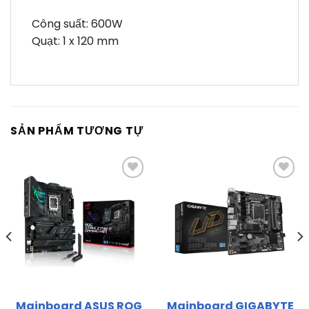
Công suất: 600W
Quạt: 1 x 120 mm
SẢN PHẨM TƯƠNG TỰ
Thêm
Thêm
vào
vào
yêu
yêu
thích
thích
Mainboard ASUS ROG
Mainboard GIGABYTE