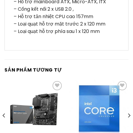
– Hỗ trợ mainboard ATX, Micro-ATX, ITX
– Cổng kết nối 2 x USB 2.0 ,
– Hỗ trợ tản nhiệt CPU cao 157mm
– Loại quạt hỗ trợ mặt trước 2 x 120 mm
– Loại quạt hỗ trợ phía sau 1 x 120 mm
SẢN PHẨM TƯƠNG TỰ
Thêm
Thêm
vào
vào
yêu
yêu
thích
thích