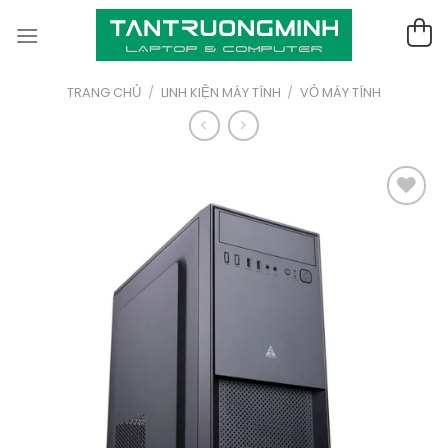
Skip
to
content
TRANG CHỦ
/
LINH KIỆN MÁY TÍNH
/
VỎ MÁY TÍNH
Thêm
vào yêu
thích