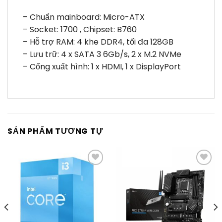
– Chuẩn mainboard: Micro-ATX
– Socket: 1700 , Chipset: B760
– Hỗ trợ RAM: 4 khe DDR4, tối đa 128GB
– Lưu trữ: 4 x SATA 3 6Gb/s, 2 x M.2 NVMe
– Cổng xuất hình: 1 x HDMI, 1 x DisplayPort
SẢN PHẨM TƯƠNG TỰ
Thêm
Thêm
vào
vào
yêu
yêu
thích
thích