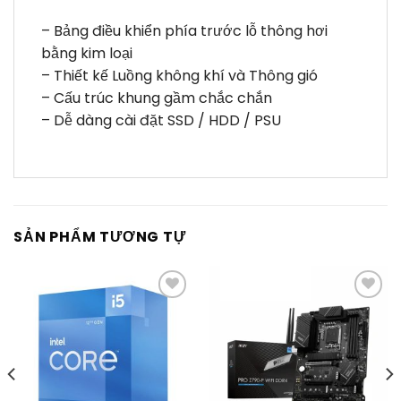
– Bảng điều khiển phía trước lỗ thông hơi
bằng kim loại
– Thiết kế Luồng không khí và Thông gió
– Cấu trúc khung gầm chắc chắn
– Dễ dàng cài đặt SSD / HDD / PSU
SẢN PHẨM TƯƠNG TỰ
Thêm
Thêm
vào
vào
yêu
yêu
thích
thích