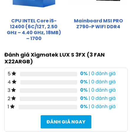
CPU INTEL Core i5-
Mainboard MSI PRO
12400 (6C/12T, 2.50
Z790-P WIFI DDR4
GHz – 4.40 GHz, 18MB)
– 1700
Đánh giá Xigmatek LUX S 3FX (3 FAN
X22ARGB)
0%
| 0 đánh giá
5
0%
| 0 đánh giá
4
0%
| 0 đánh giá
3
0%
| 0 đánh giá
2
0%
| 0 đánh giá
1
ĐÁNH GIÁ NGAY