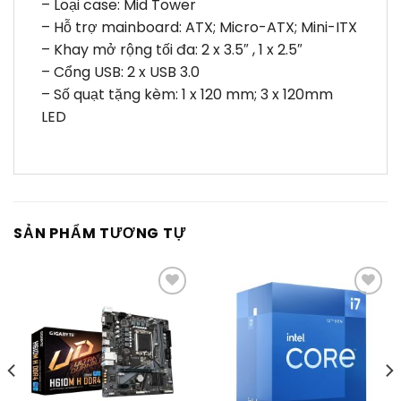
– Loại case: Mid Tower
– Hỗ trợ mainboard: ATX; Micro-ATX; Mini-ITX
– Khay mở rộng tối đa: 2 x 3.5″ , 1 x 2.5″
– Cổng USB: 2 x USB 3.0
– Số quạt tặng kèm: 1 x 120 mm; 3 x 120mm
LED
SẢN PHẨM TƯƠNG TỰ
Thêm
Thêm
vào
vào
yêu
yêu
thích
thích