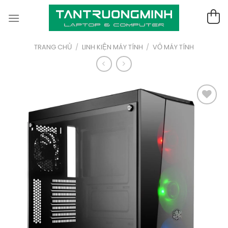
Skip
to
content
TRANG CHỦ
/
LINH KIỆN MÁY TÍNH
/
VỎ MÁY TÍNH
Thêm
vào yêu
thích